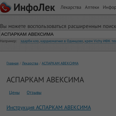
ИнфоЛек
Лекарства
Аптеки
Инфо
Вы можете воспользоваться расширенным поиск
Например:
эдарби кло
,
кардиомагнил в Одинцово
,
крем Vichy ИФК те
Главная
Лекарства
АСПАРКАМ АВЕКСИМА
АСПАРКАМ АВЕКСИМА
Цены
Отзывы
Инструкция АСПАРКАМ АВЕКСИМА