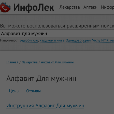
ИнфоЛек
Лекарства
Аптеки
Инфо
Вы можете воспользоваться расширенным поиск
Например:
эдарби кло
,
кардиомагнил в Одинцово
,
крем Vichy ИФК те
Главная
Лекарства
Алфавит Для мужчин
Алфавит Для мужчин
Цены
Отзывы
Инструкция Алфавит Для мужчин