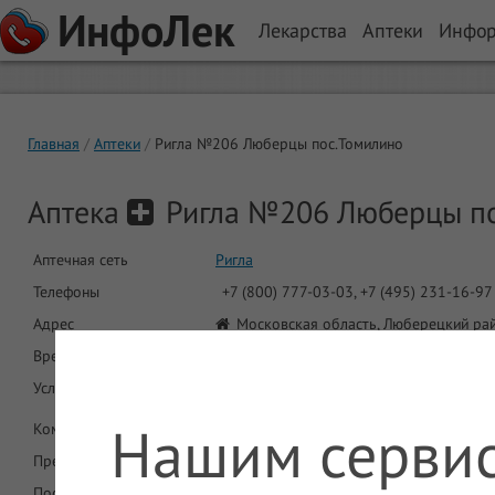
ИнфоЛек
Лекарства
Аптеки
Инфо
Главная
Аптеки
Ригла №206 Люберцы пос.Томилино
Аптека
Ригла №206 Люберцы по
Аптечная сеть
Ригла
Телефоны
+7 (800) 777-03-03, +7 (495) 231-16-97
Адрес
Московская область, Люберецкий райо
Время работы
9:00-22:00
Услуги
ДМС
Нашим сервис
Комментарий
Предложений в аптеке
2043
Последнее обновление
08.08.2026 06:08