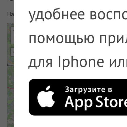
удобнее воспо
На карте
помощью при
+
-
⇢
для Iphone ил