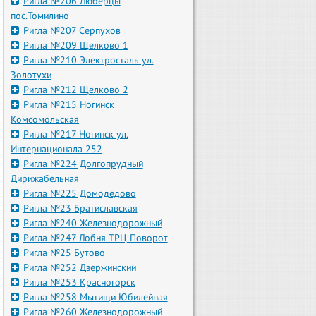
Ригла №206 Люберцы
пос.Томилино
Ригла №207 Серпухов
Ригла №209 Щелково 1
Ригла №210 Электросталь ул.
Золотухи
Ригла №212 Щелково 2
Ригла №215 Ногинск
Комсомольская
Ригла №217 Ногинск ул.
Интернационала 252
Ригла №224 Долгопрудный
Дирижабельная
Ригла №225 Домодедово
Ригла №23 Братиславская
Ригла №240 Железнодорожный
Ригла №247 Лобня ТРЦ Поворот
Ригла №25 Бутово
Ригла №252 Дзержинский
Ригла №253 Красногорск
Ригла №258 Мытищи Юбилейная
Ригла №260 Железнодорожный