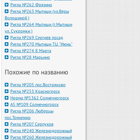
Ригла №262 Фрязино
Ригла №263 Мытищи (ул.Веры
Волошиной )
Ригла №264 Мытищи (г.Мытищи
ул. Сукромки )
Ригла №269 Сергиев посад
Ригла №270 Мытищи ТЦ "Июнь"
Ригла №274 8 Марта
Ригла №28 Марьино
Похожие по названию
Ригла №205 пос.Востряково
Ригла №253 Красногорск
Норма №1362 Солнечногорск
А5 №109 Солнечногорск
Ригла №206 Люберцы
пос.Томилино
Ригла №207 Серпухов
Ригла №240 Железнодорожный
Ригла №260 Железнодорожный