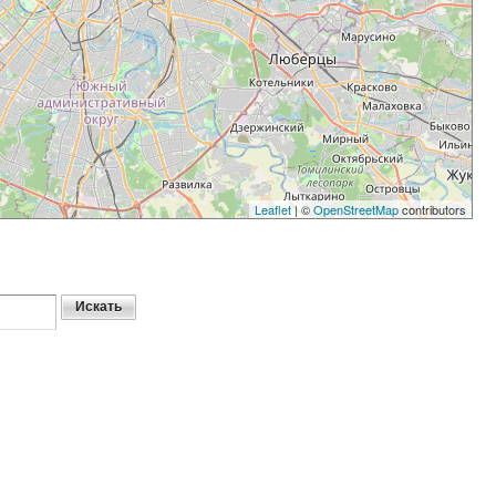
Leaflet
| ©
OpenStreetMap
contributors