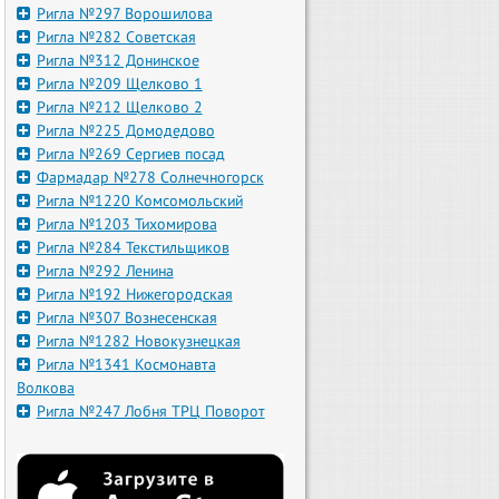
Ригла №297 Ворошилова
Ригла №282 Советская
Ригла №312 Донинское
Ригла №209 Щелково 1
Ригла №212 Щелково 2
Ригла №225 Домодедово
Ригла №269 Сергиев посад
Фармадар №278 Солнечногорск
Ригла №1220 Комсомольский
Ригла №1203 Тихомирова
Ригла №284 Текстильщиков
Ригла №292 Ленина
Ригла №192 Нижегородская
Ригла №307 Вознесенская
Ригла №1282 Новокузнецкая
Ригла №1341 Космонавта
Волкова
Ригла №247 Лобня ТРЦ Поворот