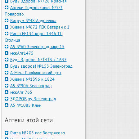
Будь Здоров! №728 Красная
Аптеки Подмосковья №5/3
Поварово
Витрум №48 Андреевка
Живика №672 ГСК Ветеран с 1
Ригла №134 корп. 1446 ТЦ
Столица
А5 №60 Зеленоград, мкр.15
мскАпт1475
Будь Здоров! №1413 к 1637
Будь здоров! №155 Зеленоград
А-Мега Панфиловский пр-т
Живика №1396 к 1824
А5 №906 Зеленоград
мскАпт 765
ЗДОРОВ.ру-Зеленоград
А5 №1085 Клин
Аптеки этой сети
Ригла №205 пос.Востряково