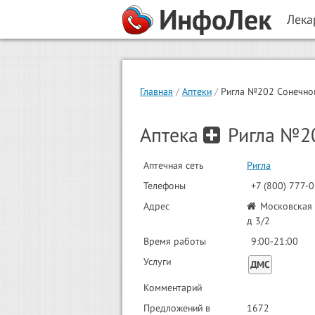
ИнфоЛек
Лека
Главная
Аптеки
Ригла №202 Сонечно
Аптека
Ригла №20
Аптечная сеть
Ригла
Телефоны
+7 (800) 777-0
Адрес
Московская о
д 3/2
Время работы
9:00-21:00
Услуги
ДМС
Комментарий
Предложений в
1672