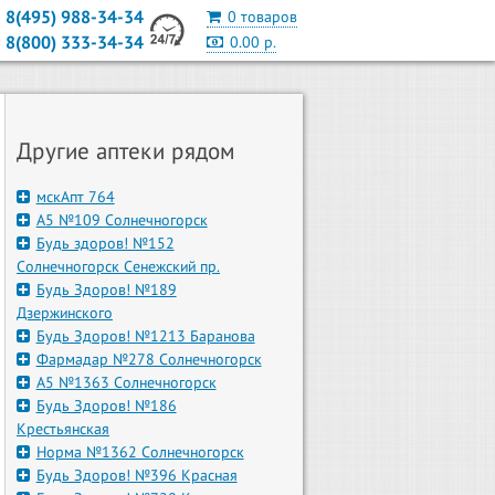
8(495) 988-34-34
0 товаров
8(800) 333-34-34
0.00 р.
Другие аптеки рядом
мскАпт 764
А5 №109 Солнечногорск
Будь здоров! №152
Солнечногорск Сенежский пр.
Будь Здоров! №189
Дзержинского
Будь Здоров! №1213 Баранова
Фармадар №278 Солнечногорск
А5 №1363 Солнечногорск
Будь Здоров! №186
Крестьянская
Норма №1362 Солнечногорск
Будь Здоров! №396 Красная