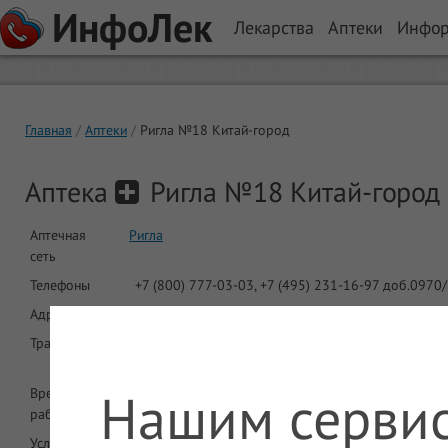
ИнфоЛек
Лекарства
Аптеки
Инфо
Главная
Аптеки
Ригла №18 Китай-город
Аптека
Ригла №18 Китай-город
Аптечная
Ригла
сеть
Телефоны
+7 (800) 777-03-03, +7 (495) 231-16-97 доб.0970/
Адрес
Москва, Центральный (ЦАО), Басманный, ул Маро
Транспорт
Метро: Лубянка, Площадь Революции, Китай-гор
(ТКЛ). Автобус: Н3. Маршрутка: 325М. Троллейбус: 
Нашим сервис
Время
8:00-22:00
работы
Услуги
ДМС