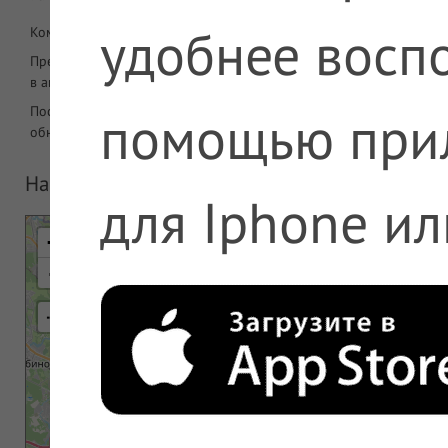
удобнее воспо
Комментарий
Предложений
2788
в аптеке
Последнее
08.08.2026 06:08
помощью при
обновление
На карте
для Iphone ил
+
-
⇢