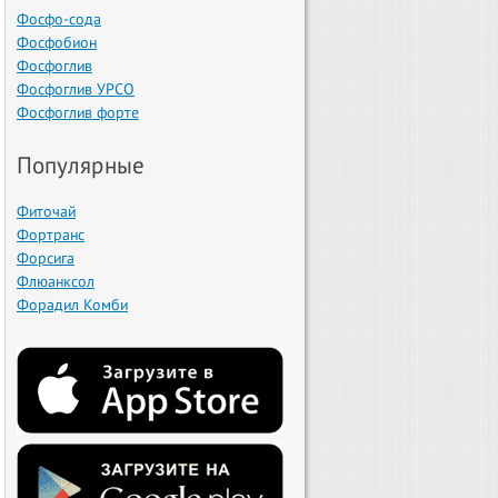
Фосфо-сода
Фосфобион
Фосфоглив
Фосфоглив УРСО
Фосфоглив форте
Популярные
Фиточай
Фортранс
Форсига
Флюанксол
Форадил Комби