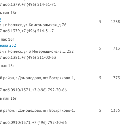
97 доб.1379, +7 (496) 514-31-71
ь пак 16г
я
5
1238
н, г Ногинск, ул Комсомольская, д 76
97 доб.1379, +7 (496) 514-31-71
 пак 16г
онала 252
5
713
н, г Ногинск, ул 3 Интернационала, д 252
97 доб.1381, +7 (496) 511-00-33
 пак 16г
 район, г Домодедово, пгт Востряково-1,
5
773
97 доб.0910/1371, +7 (496) 792-30-66
ь пак 16г
 район, г Домодедово, пгт Востряково-1,
5
1355
97 доб.0910/1371, +7 (496) 792-30-66