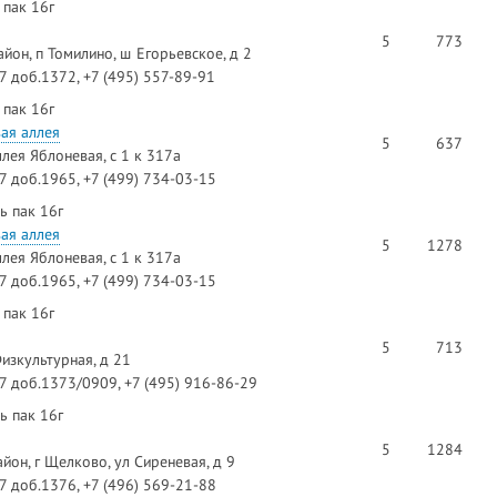
 пак 16г
5
773
йон, п Томилино, ш Егорьевское, д 2
97 доб.1372, +7 (495) 557-89-91
 пак 16г
ая аллея
5
637
ллея Яблоневая, с 1 к 317а
97 доб.1965, +7 (499) 734-03-15
ь пак 16г
ая аллея
5
1278
ллея Яблоневая, с 1 к 317а
97 доб.1965, +7 (499) 734-03-15
 пак 16г
5
713
изкультурная, д 21
97 доб.1373/0909, +7 (495) 916-86-29
ь пак 16г
5
1284
он, г Щелково, ул Сиреневая, д 9
97 доб.1376, +7 (496) 569-21-88