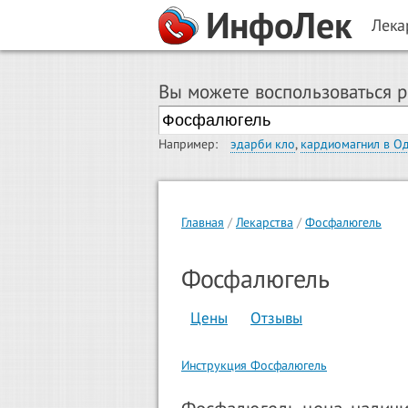
ИнфоЛек
Лека
Вы можете воспользоваться 
Например:
эдарби кло
,
кардиомагнил в О
Главная
Лекарства
Фосфалюгель
Фосфалюгель
Цены
Отзывы
Инструкция Фосфалюгель