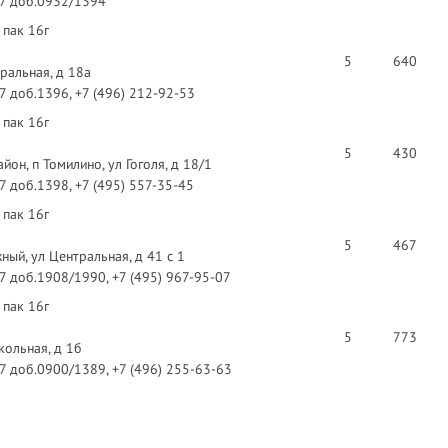
97 доб.0932/1394
 пак 16г
5
640
ральная, д 18а
97 доб.1396, +7 (496) 212-92-53
 пак 16г
5
430
он, п Томилино, ул Гоголя, д 18/1
97 доб.1398, +7 (495) 557-35-45
 пак 16г
5
467
ый, ул Центральная, д 41 с 1
97 доб.1908/1990, +7 (495) 967-95-07
 пак 16г
5
773
кольная, д 1б
97 доб.0900/1389, +7 (496) 255-63-63