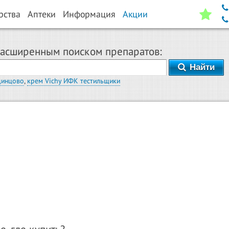
рства
Аптеки
Информация
Акции
расширенным поиском препаратов:
Найти
динцово
,
крем Vichy ИФК тестильщики