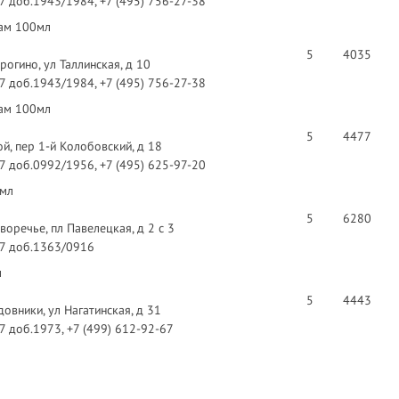
97 доб.1943/1984, +7 (495) 756-27-38
зам 100мл
5
4035
рогино, ул Таллинская, д 10
97 доб.1943/1984, +7 (495) 756-27-38
зам 100мл
5
4477
й, пер 1-й Колобовский, д 18
97 доб.0992/1956, +7 (495) 625-97-20
0мл
5
6280
оречье, пл Павелецкая, д 2 с 3
97 доб.1363/0916
л
5
4443
овники, ул Нагатинская, д 31
97 доб.1973, +7 (499) 612-92-67