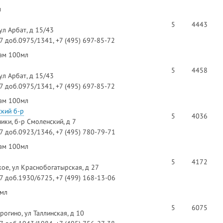
л
5
4443
ул Арбат, д 15/43
97 доб.0975/1341, +7 (495) 697-85-72
зам 100мл
5
4458
ул Арбат, д 15/43
97 доб.0975/1341, +7 (495) 697-85-72
зам 100мл
кий б-р
5
4036
ики, б-р Смоленский, д 7
97 доб.0923/1346, +7 (495) 780-79-71
зам 100мл
5
4172
ое, ул Краснобогатырская, д 27
97 доб.1930/6725, +7 (499) 168-13-06
0мл
5
6075
рогино, ул Таллинская, д 10