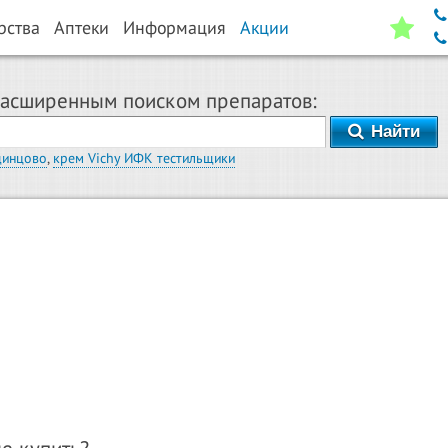
рства
Аптеки
Информация
Акции
расширенным поиском препаратов:
Найти
динцово
,
крем Vichy ИФК тестильщики