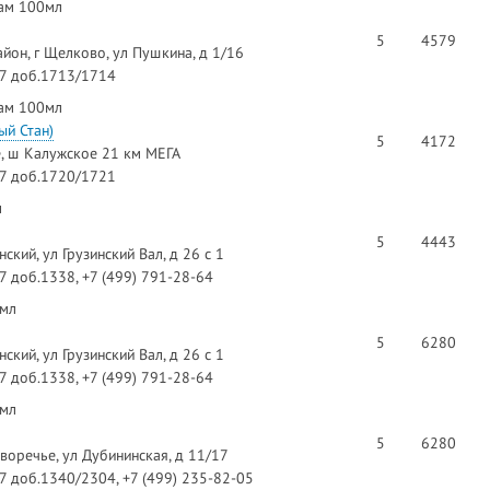
зам 100мл
5
4579
йон, г Щелково, ул Пушкина, д 1/16
97 доб.1713/1714
зам 100мл
й Стан)
5
4172
е, ш Калужское 21 км МЕГА
97 доб.1720/1721
л
5
4443
кий, ул Грузинский Вал, д 26 с 1
97 доб.1338, +7 (499) 791-28-64
0мл
5
6280
кий, ул Грузинский Вал, д 26 с 1
97 доб.1338, +7 (499) 791-28-64
0мл
5
6280
воречье, ул Дубининская, д 11/17
97 доб.1340/2304, +7 (499) 235-82-05