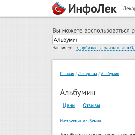
ИнфоЛек
Лека
Вы можете воспользоваться 
Например:
эдарби кло
,
кардиомагнил в О
Главная
Лекарства
Альбумин
Альбумин
Цены
Отзывы
Инструкция Альбумин