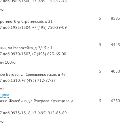
97 доб.0969/1300, +7 (499) 158-52-48
0мл
5
8593
рогино, б-р Строгинский, д 21
97 доб.1983/1304, +7 (495) 750-29-09
л
5
4443
ый, ул Маросейка, д 2/15 с 1
97 доб.0970/1307, +7 (495) 623-65-00
зам 100мл
5
4050
е Бутово, ул Синельниковская, д 47
97 доб.1310, +7 (495) 712-87-27
0мл
ецова
ино-Жулебино, ул Генерала Кузнецова, д
5
6280
97 доб.0973/1318, +7 (495) 915-83-89
0мл