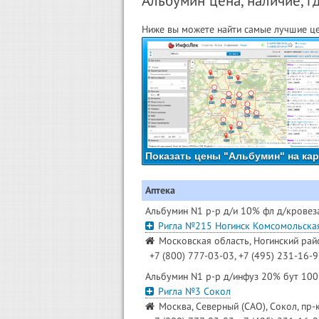
Альбумин цена, наличие, г
Ниже вы можете найти самые лучшие це
Показать цены "Альбумин" на кар
Аптека
Альбумин N1 р-р д/и 10% фл д/крове
Ригла №215 Ногинск Комсомольска
Московская область, Ногинский райо
+7 (800) 777-03-03, +7 (495) 231-16-
Альбумин N1 р-р д/инфуз 20% бут 10
Ригла №3 Сокол
Москва, Северный (САО), Сокол, пр-к