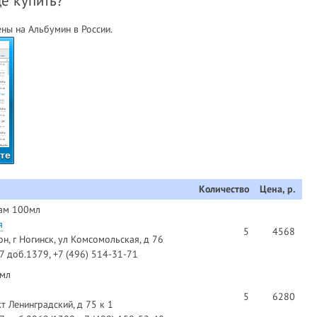
де купить?
ны на Альбумин в России.
те
Количество
Цена, р.
зам 100мл
я
5
4568
н, г Ногинск, ул Комсомольская, д 76
97 доб.1379, +7 (496) 514-31-71
0мл
5
6280
т Ленинградский, д 75 к 1