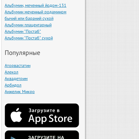
Альбумин, меченный йодом-131
Альбумин меченный родамином
бычий или бараний сухой
Альбумин плацентарный
Альбумин "Постаб"
Альбумин "Постаб" сухой
Популярные
Аторвастатин
Алекол
Аквадетрим
Арбидол
Анжелик Микро