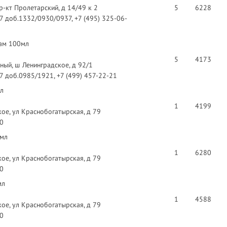
-кт Пролетарский, д 14/49 к 2
5
6228
97 доб.1332/0930/0937, +7 (495) 325-06-
зам 100мл
5
4173
ный, ш Ленинградское, д 92/1
97 доб.0985/1921, +7 (499) 457-22-21
мл
1
4199
ое, ул Краснобогатырская, д 79
40
0мл
1
6280
ое, ул Краснобогатырская, д 79
40
мл
1
4588
ое, ул Краснобогатырская, д 79
40