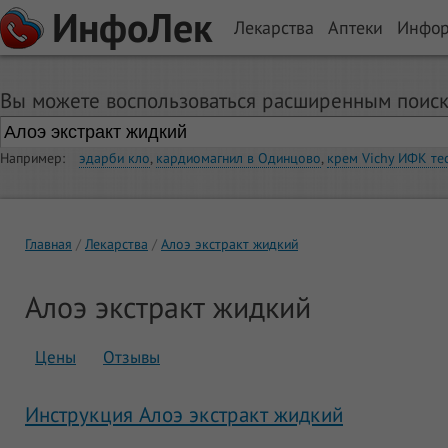
ИнфоЛек
Лекарства
Аптеки
Инфо
Вы можете воспользоваться расширенным поиск
Например:
эдарби кло
,
кардиомагнил в Одинцово
,
крем Vichy ИФК те
Главная
Лекарства
Алоэ экстракт жидкий
Алоэ экстракт жидкий
Цены
Отзывы
Инструкция Алоэ экстракт жидкий