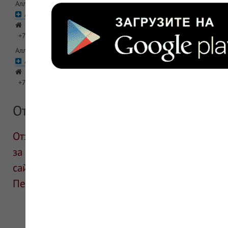
Аллопуринол-Эгис N50 тб 100мг фл
Аптека Пульс Абрамцевская
Москва, Северо-восточный (СВАО), Лианозово, ул Абрамцевская,
+7 (495) 642-34-25
Аллопуринол-Эгис N30 тб 300мг фл
Аптека Пульс Абрамцевская
Москва, Северо-восточный (СВАО), Лианозово, ул Абрамцевская,
+7 (495) 642-34-25
Отзывы
Отзывы размещают посетители сайта. ИнфоЛек
за информацию в отзывах. Описание препара
сайте для ознакомления и не является руков
Перед применением необходима консультаци