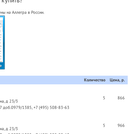
 купить?
ы на Аллегра в России.
е
Количество
Цена, р.
5
866
на, д 23/3
97 доб.0979/1385, +7 (495) 508-83-63
5
966
на, д 23/3