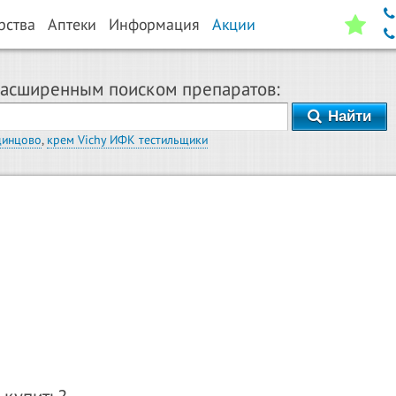
рства
Аптеки
Информация
Акции
расширенным поиском препаратов:
Найти
динцово
,
крем Vichy ИФК тестильщики