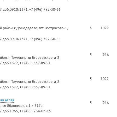
97 доб.0910/1371, +7 (496) 792-30-66
 район, г Домодедово, пгт Востряково-1,
5
1022
97 доб.0910/1371, +7 (496) 792-30-66
5
916
йон, п Томилино, ш Егорьевское, д 2
97 доб.1372, +7 (495) 557-89-91
5
1022
йон, п Томилино, ш Егорьевское, д 2
97 доб.1372, +7 (495) 557-89-91
ая аллея
5
916
ллея Яблоневая, с 1 к 317а
97 доб.1965, +7 (499) 734-03-15