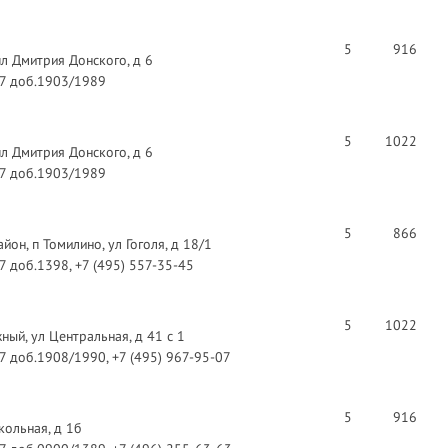
5
916
пл Дмитрия Донского, д 6
97 доб.1903/1989
5
1022
пл Дмитрия Донского, д 6
97 доб.1903/1989
5
866
он, п Томилино, ул Гоголя, д 18/1
97 доб.1398, +7 (495) 557-35-45
5
1022
ый, ул Центральная, д 41 с 1
97 доб.1908/1990, +7 (495) 967-95-07
5
916
кольная, д 1б