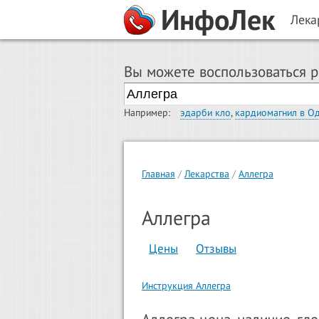
ИнфоЛек
Лека
Вы можете воспользоваться 
Например:
эдарби кло
,
кардиомагнил в О
Главная
Лекарства
Аллегра
Аллегра
Цены
Отзывы
Инструкция Аллегра