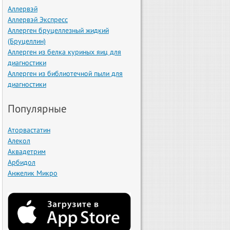
Аллервэй
Аллервэй Экспресс
Аллерген бруцеллезный жидкий
(Бруцеллин)
Аллерген из белка куриных яиц для
диагностики
Аллерген из библиотечной пыли для
диагностики
Популярные
Аторвастатин
Алекол
Аквадетрим
Арбидол
Анжелик Микро