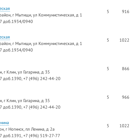
еская
5
916
айон, г Мытищи, ул Коммунистическая, д 1
97 доб.1934/0940
еская
5
1022
айон, г Мытищи, ул Коммунистическая, д 1
97 доб.1934/0940
5
866
 г Клин, ул Гагарина, д 35
97 доб.1390, +7 (496) 242-44-20
5
966
 г Клин, ул Гагарина, д 35
97 доб.1390, +7 (496) 242-44-20
енина
5
1022
, г Ногинск, пл Ленина, д 2а
97 доб.1391, +7 (496) 519-27-77