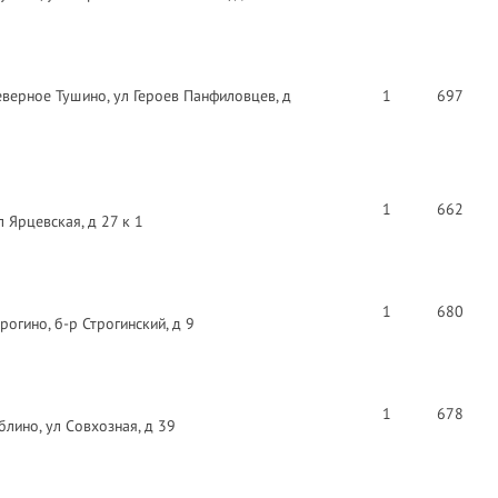
еверное Тушино, ул Героев Панфиловцев, д
1
697
1
662
 Ярцевская, д 27 к 1
1
680
рогино, б-р Строгинский, д 9
1
678
лино, ул Совхозная, д 39