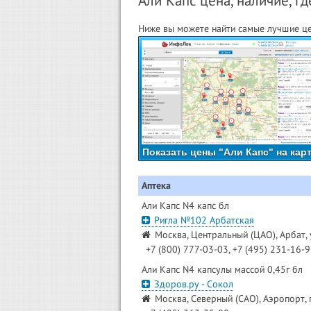
Али Капс цена, наличие, гд
Ниже вы можете найти самые лучшие цен
Показать цены "Али Капс" на кар
Аптека
Али Капс N4 капс бл
Ригла №102 Арбатская
Москва, Центральный (ЦАО), Арбат, 
+7 (800) 777-03-03, +7 (495) 231-16-
Али Капс N4 капсулы массой 0,45г бл
Здоров.ру - Сокол
Москва, Северный (САО), Аэропорт, 