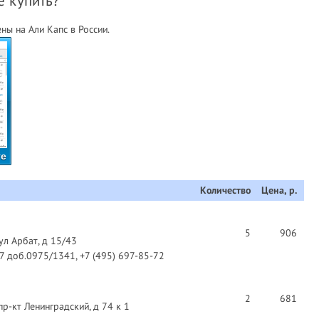
е купить?
ы на Али Капс в России.
те
Количество
Цена, р.
5
906
ул Арбат, д 15/43
97 доб.0975/1341, +7 (495) 697-85-72
2
681
пр-кт Ленинградский, д 74 к 1