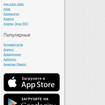
Али капс плюс
Алив
Алиментум
Алимта
Алипид Эдас-907
Популярные
Аторвастатин
Алекол
Аквадетрим
Арбидол
Анжелик Микро