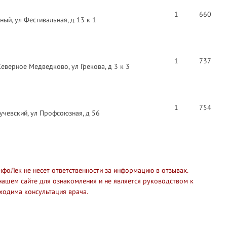
1
660
ый, ул Фестивальная, д 13 к 1
1
737
еверное Медведково, ул Грекова, д 3 к 3
1
754
чевский, ул Профсоюзная, д 56
нфоЛек не несет ответственности за информацию в отзывах.
нашем сайте для ознакомления и не является руководством к
ходима консультация врача.