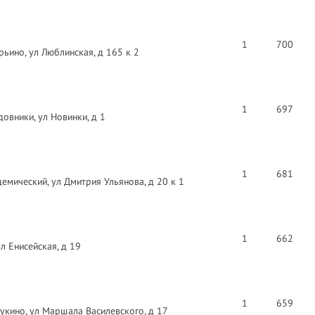
1
700
ьино, ул Люблинская, д 165 к 2
1
697
овники, ул Новинки, д 1
1
681
емический, ул Дмитрия Ульянова, д 20 к 1
1
662
л Енисейская, д 19
1
659
укино, ул Маршала Василевского, д 17