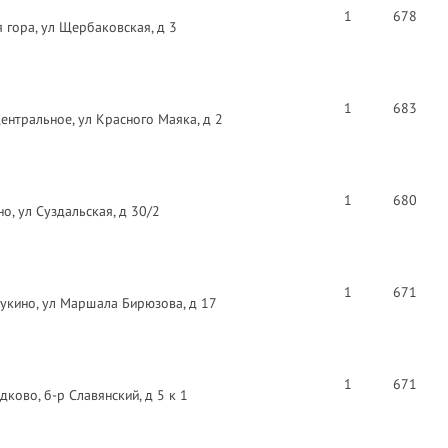
1
678
 гора, ул Щербаковская, д 3
1
683
нтральное, ул Красного Маяка, д 2
1
680
о, ул Суздальская, д 30/2
1
671
укино, ул Маршала Бирюзова, д 17
1
671
ково, б-р Славянский, д 5 к 1