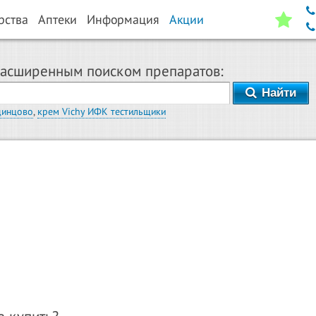
рства
Аптеки
Информация
Акции
расширенным поиском препаратов:
Найти
динцово
,
крем Vichy ИФК тестильщики