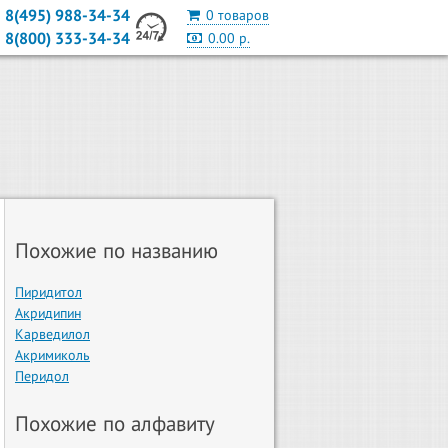
8(495) 988-34-34
0 товаров
8(800) 333-34-34
0.00 р.
Похожие по названию
Пиридитол
Акридипин
Карведилол
Акримиколь
Перидол
Похожие по алфавиту