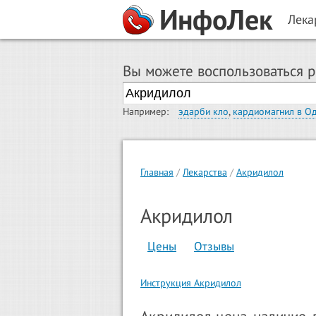
ИнфоЛек
Лека
Вы можете воспользоваться 
Например:
эдарби кло
,
кардиомагнил в О
Главная
Лекарства
Акридилол
Акридилол
Цены
Отзывы
Инструкция Акридилол