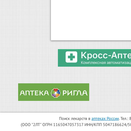
Поиск лекарств в
аптеках России
. Тел.
(ООО "2ЛТ" ОГРН 1165047057317 ИНН/КПП 5047186624/504701