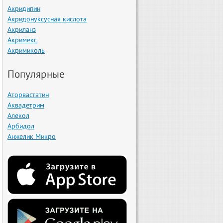
Акридипин
Акридонуксусная кислота
Акриланз
Акримекс
Акримиколь
Популярные
Аторвастатин
Аквадетрим
Алекол
Арбидол
Анжелик Микро