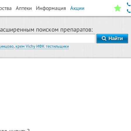
рства
Аптеки
Информация
Акции
расширенным поиском препаратов:
Найти
динцово
,
крем Vichy ИФК тестильщики