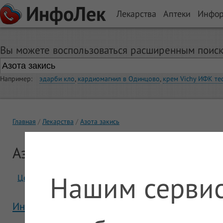
ИнфоЛек
Лекарства
Аптеки
Инфо
Вы можете воспользоваться расширенным поиск
Например:
эдарби кло
,
кардиомагнил в Одинцово
,
крем Vichy ИФК те
Главная
Лекарства
Азота закись
Азота закись
Нашим сервис
Цены
Отзывы
Инструкция Азота закись