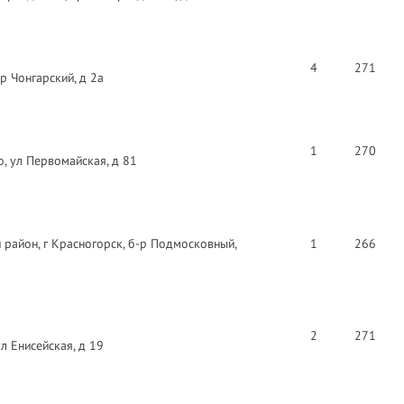
4
271
р Чонгарский, д 2а
1
270
, ул Первомайская, д 81
 район, г Красногорск, б-р Подмосковный,
1
266
2
271
л Енисейская, д 19