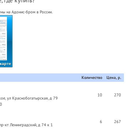
, где купить?
ны на Адонис-бром в России.
карте
Количество
Цена, р.
10
270
ое, ул Краснобогатырская, д 79
40
6
267
пр-кт Ленинградский, д 74 к 1