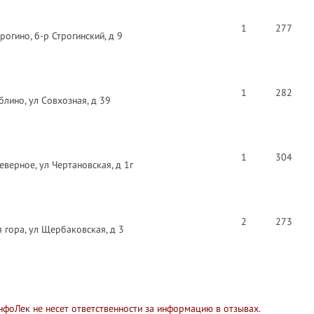
1
277
рогино, б-р Строгинский, д 9
1
282
лино, ул Совхозная, д 39
1
304
верное, ул Чертановская, д 1г
2
273
 гора, ул Щербаковская, д 3
нфоЛек не несет ответственности за информацию в отзывах.