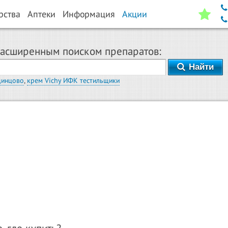
рства
Аптеки
Информация
Акции
расширенным поиском препаратов:
Найти
динцово
,
крем Vichy ИФК тестильщики