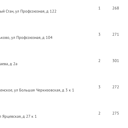
1
268
ый Стан, ул Профсоюзная, д 122
3
271
ково, ул Профсоюзная, д 104
2
301
аева, д 2а
3
272
енское, ул Большая Черкизовская, д 3 к 1
2
275
 Ярцевская, д 27 к 1