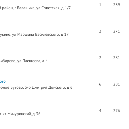
1
239
район, г Балашиха, ул Советская, д 1/7
2
271
укино, ул Маршала Василевского, д 17
2
281
ибирево, ул Плещеева, д 4
ого
6
281
рное Бутово, б-р Дмитрия Донского, д 6
4
276
р-кт Мичуринский, д 36