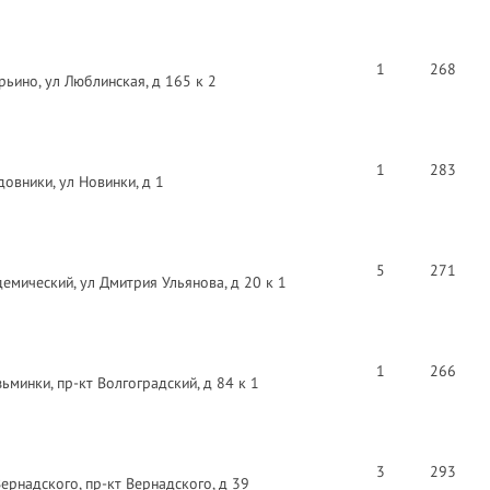
1
268
ьино, ул Люблинская, д 165 к 2
1
283
овники, ул Новинки, д 1
5
271
емический, ул Дмитрия Ульянова, д 20 к 1
1
266
минки, пр-кт Волгоградский, д 84 к 1
3
293
ернадского, пр-кт Вернадского, д 39