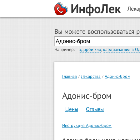
ИнфоЛек
Лека
Вы можете воспользоваться 
Например:
эдарби кло
,
кардиомагнил в О
Главная
Лекарства
Адонис-бром
Адонис-бром
Цены
Отзывы
Инструкция Адонис-бром