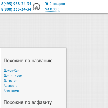
8(495) 988-34-34
0 товаров
8(800) 333-34-34
0.00 р.
Похожие по названию
Докси-Хем
Долгит крем
Данистол
Аденостоп
Апис комп
Похожие по алфавиту