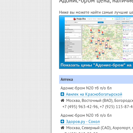
Адонис-бром цена, наличие
Ниже вы можете найти самые лучшие це
Показать цены "Адонис-бром" на 
Аптека
Адонис-бром N20 тб п/о бл
Авилек на Краснобогатырской
Москва, Восточный (ВАО), Богородск
+7 (495) 963-42-96, +7 (925) 115-87-
Адонис-бром N20 тб п/о бл
Здоров.ру - Сокол
Москва, Северный (САО), Аэропорт, 