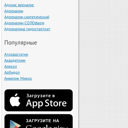
Адонис верналис
Адреналин
Адреналин синтетический
Адреналин-СОЛОфарм
Адреналина гидротартрат
Популярные
Аторвастатин
Аквадетрим
Алекол
Арбидол
Анжелик Микро