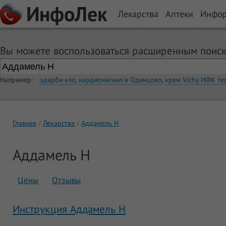
ИнфоЛек
Лекарства
Аптеки
Инфо
Вы можете воспользоваться расширенным поиск
Например:
эдарби кло
,
кардиомагнил в Одинцово
,
крем Vichy ИФК те
Главная
Лекарства
Аддамель Н
Аддамель Н
Цены
Отзывы
Инструкция Аддамель Н