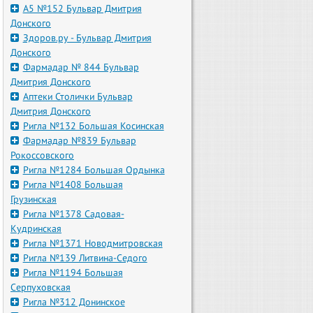
А5 №152 Бульвар Дмитрия
Донского
Здоров.ру - Бульвар Дмитрия
Донского
Фармадар № 844 Бульвар
Дмитрия Донского
Аптеки Столички Бульвар
Дмитрия Донского
Ригла №132 Большая Косинская
Фармадар №839 Бульвар
Рокоссовского
Ригла №1284 Большая Ордынка
Ригла №1408 Большая
Грузинская
Ригла №1378 Садовая-
Кудринская
Ригла №1371 Новодмитровская
Ригла №139 Литвина-Седого
Ригла №1194 Большая
Серпуховская
Ригла №312 Донинское