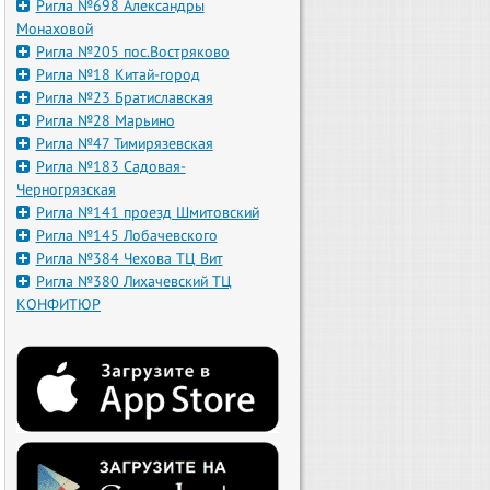
Ригла №698 Александры
Монаховой
Ригла №205 пос.Востряково
Ригла №18 Китай-город
Ригла №23 Братиславская
Ригла №28 Марьино
Ригла №47 Тимирязевская
Ригла №183 Садовая-
Черногрязская
Ригла №141 проезд Шмитовский
Ригла №145 Лобачевского
Ригла №384 Чехова ТЦ Вит
Ригла №380 Лихачевский ТЦ
КОНФИТЮР