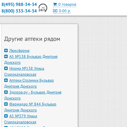
8(495) 988-34-34
0 товаров
8(800) 333-34-34
0.00 р.
Другие аптеки рядом
Люксфарма
А5 №138 Бульвар Дмитрия
Донского
Норма №138 Улица
Старокачаловская
Аптеки Столички Бульвар
Дмитрия Донского
Здоров.ру - Бульвар Дмитрия
Донского
Фармадар № 844 Бульвар
Дмитрия Донского
А5 №379 Улица
Старокачаловская