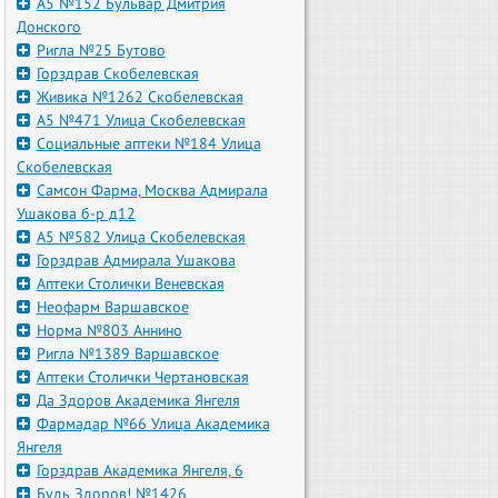
А5 №152 Бульвар Дмитрия
Донского
Ригла №25 Бутово
Горздрав Скобелевская
Живика №1262 Скобелевская
А5 №471 Улица Скобелевская
Социальные аптеки №184 Улица
Скобелевская
Самсон Фарма, Москва Адмирала
Ушакова б-р д12
А5 №582 Улица Скобелевская
Горздрав Адмирала Ушакова
Аптеки Столички Веневская
Неофарм Варшавское
Норма №803 Аннино
Ригла №1389 Варшавское
Аптеки Столички Чертановская
Да Здоров Академика Янгеля
Фармадар №66 Улица Академика
Янгеля
Горздрав Академика Янгеля, 6
Будь Здоров! №1426