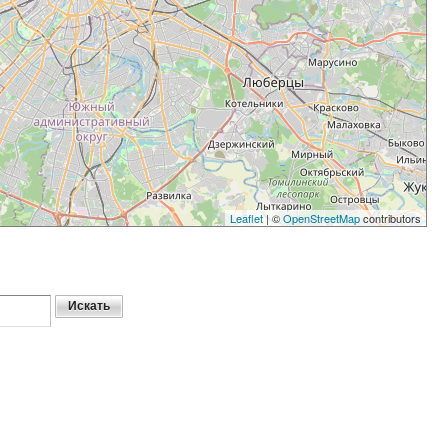
Leaflet
| ©
OpenStreetMap
contributors