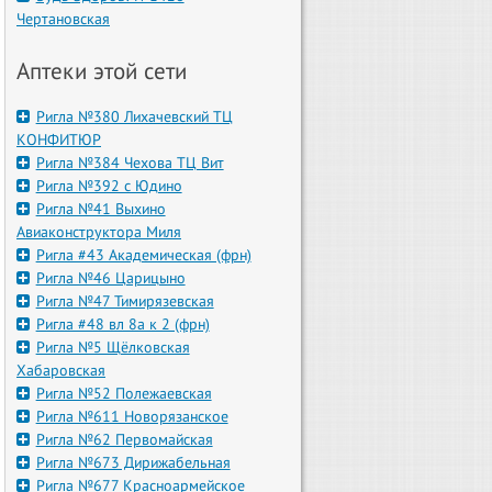
Чертановская
Аптеки этой сети
Ригла №380 Лихачевский ТЦ
КОНФИТЮР
Ригла №384 Чехова ТЦ Вит
Ригла №392 с Юдино
Ригла №41 Выхино
Авиаконструктора Миля
Ригла #43 Академическая (фрн)
Ригла №46 Царицыно
Ригла №47 Тимирязевская
Ригла #48 вл 8а к 2 (фрн)
Ригла №5 Щёлковская
Хабаровская
Ригла №52 Полежаевская
Ригла №611 Новорязанское
Ригла №62 Первомайская
Ригла №673 Дирижабельная
Ригла №677 Красноармейское