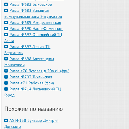
Ригла №682 Быковское
Ригла №683 Западная
коммунальная зона Энтузиастов
Ригла №689 Рождественская
Ригла №690 Наро-Фоминское
Ригла №692 Олимпийский ТЦ
Альта
Ригла №697 Лесная ТЦ
Вертикаль
Ригла №698 Александры
Монаховой
Ригла #70 Луговая д 20а с1 (фрн)
Ригла №703 Тихвинская
Ригла #71 Рабочая (фрн)
Ригла №714 Лихачевский ТЦ
Город
Похожие по названию
А5 №138 Бульвар Дмитрия
Донского