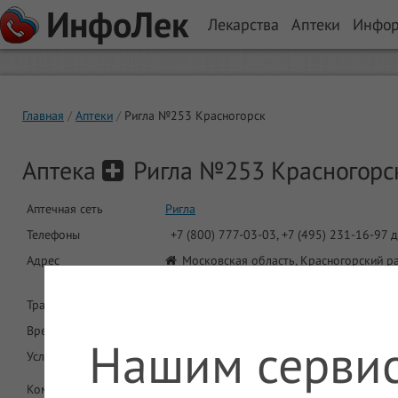
ИнфоЛек
Лекарства
Аптеки
Инфо
Главная
Аптеки
Ригла №253 Красногорск
Аптека
Ригла №253 Красногорс
Аптечная сеть
Ригла
Телефоны
+7 (800) 777-03-03, +7 (495) 231-16-97 
Адрес
Московская область, Красногорский рай
14
Транспорт
Автобус: 26, 542, 827, 845, 891. Маршр
Время работы
8:00-22:00, сб-вс: 9:00-21:00
Нашим сервис
Услуги
ДМС
Комментарий