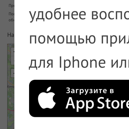
Предложений в аптеке
2150
удобнее воспо
Последнее
08.08.2026 06:08
обновление
помощью при
На карте
+
для Iphone ил
-
⇢