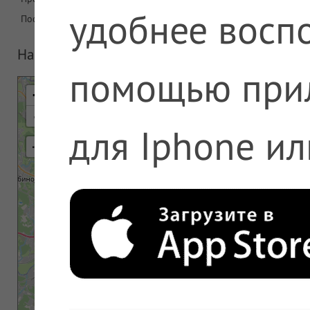
удобнее воспо
Последнее обновление
07.08.2026 07:08
На карте
помощью при
+
-
для Iphone ил
⇢