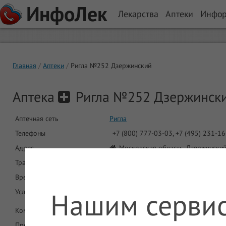
ИнфоЛек
Лекарства
Аптеки
Инфо
Главная
Аптеки
Ригла №252 Дзержинский
Аптека
Ригла №252 Дзержинск
Аптечная сеть
Ригла
Телефоны
+7 (800) 777-03-03, +7 (495) 231-1
Адрес
Московская область, Дзержинский,
Транспорт
Автобус: 20, 305, 347, 470. Марш
Время работы
Круглосуточно
Нашим сервис
Услуги
ДМС
Круглосуточная работа
Комментарий
Предложений в аптеке
1898