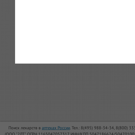
Поиск лекарств в
аптеках России
. Тел.: 8(495) 988-34-34, 8(800) 3
(ООО "2ЛТ" ОГРН 1165047057317 ИНН/КПП 5047186624/504701001, Юри