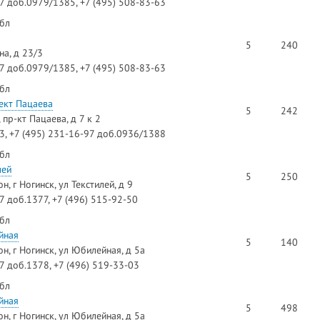
97 доб.0979/1385, +7 (495) 508-83-63
 бл
5
240
на, д 23/3
97 доб.0979/1385, +7 (495) 508-83-63
 бл
ект Пацаева
5
242
пр-кт Пацаева, д 7 к 2
73, +7 (495) 231-16-97 доб.0936/1388
 бл
лей
5
250
, г Ногинск, ул Текстилей, д 9
7 доб.1377, +7 (496) 515-92-50
 бл
йная
5
140
н, г Ногинск, ул Юбилейная, д 5а
97 доб.1378, +7 (496) 519-33-03
 бл
йная
5
498
н, г Ногинск, ул Юбилейная, д 5а