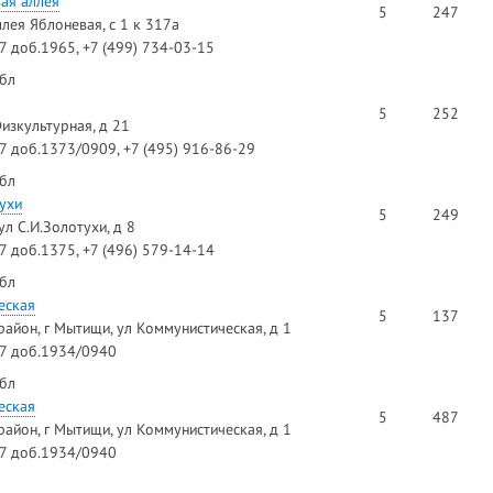
ая аллея
5
247
ллея Яблоневая, с 1 к 317а
97 доб.1965, +7 (499) 734-03-15
 бл
5
252
изкультурная, д 21
97 доб.1373/0909, +7 (495) 916-86-29
 бл
ухи
5
249
ул С.И.Золотухи, д 8
97 доб.1375, +7 (496) 579-14-14
 бл
еская
5
137
айон, г Мытищи, ул Коммунистическая, д 1
97 доб.1934/0940
 бл
еская
5
487
айон, г Мытищи, ул Коммунистическая, д 1
97 доб.1934/0940