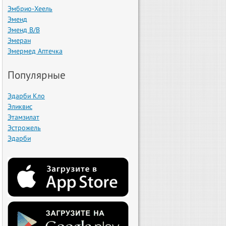
Эмбрио-Хеель
Эменд
Эменд В/В
Эмеран
Эмермед Аптечка
Популярные
Эдарби Кло
Эликвис
Этамзилат
Эстрожель
Эдарби