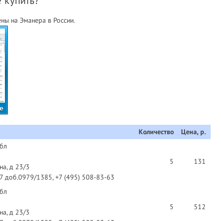
е купить?
ны на Эманера в России.
е
Количество
Цена, р.
 бл
5
131
на, д 23/3
97 доб.0979/1385, +7 (495) 508-83-63
 бл
5
512
на, д 23/3