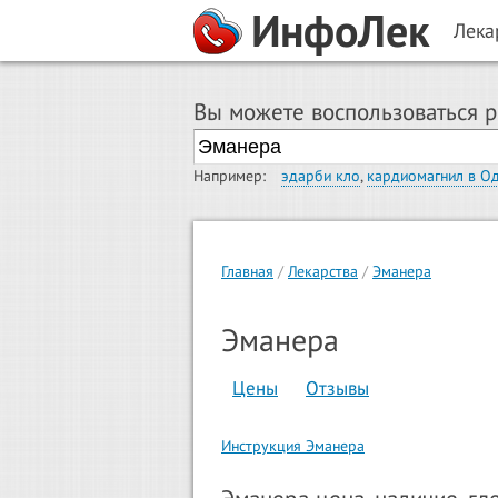
ИнфоЛек
Лека
Вы можете воспользоваться 
Например:
эдарби кло
,
кардиомагнил в О
Главная
Лекарства
Эманера
Эманера
Цены
Отзывы
Инструкция Эманера