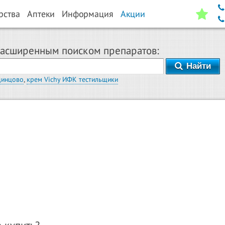
рства
Аптеки
Информация
Акции
расширенным поиском препаратов:
Найти
динцово
,
крем Vichy ИФК тестильщики