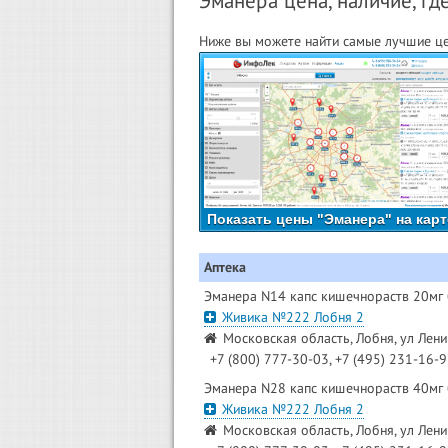
Эманера цена, наличие, гд
Ниже вы можете найти самые лучшие це
Показать цены "Эманера" на карт
Аптека
Эманера N14 капс кишечнораств 20мг
Живика №222 Лобня 2
Московская область, Лобня, ул Лени
+7 (800) 777-30-03, +7 (495) 231-16-
Эманера N28 капс кишечнораств 40мг
Живика №222 Лобня 2
Московская область, Лобня, ул Лени