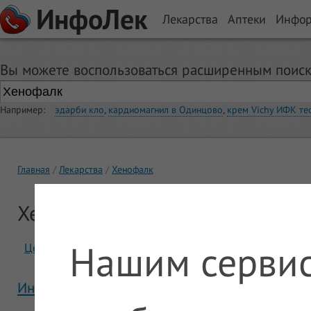
ИнфоЛек
Лекарства
Аптеки
Инфо
Вы можете воспользоваться расширенным поиск
Например:
эдарби кло
,
кардиомагнил в Одинцово
,
крем Vichy ИФК те
Главная
Лекарства
Хенофалк
Хенофалк
Нашим сервис
Цены
Отзывы
Инструкция Хенофалк