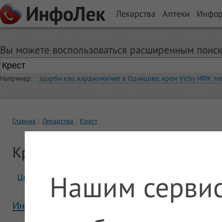
ИнфоЛек
Лекарства
Аптеки
Инфо
Вы можете воспользоваться расширенным поиск
Например:
эдарби кло
,
кардиомагнил в Одинцово
,
крем Vichy ИФК те
Главная
Лекарства
Крест
Крест
Нашим сервис
Цены
Отзывы
Инструкция Крест