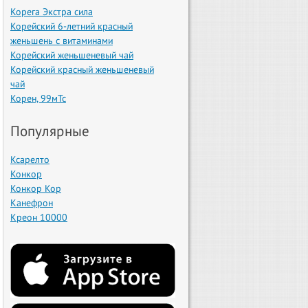
Корега Экстра сила
Корейский 6-летний красный
женьшень с витаминами
Корейский женьшеневый чай
Корейский красный женьшеневый
чай
Корен, 99мTc
Популярные
Ксарелто
Конкор
Конкор Кор
Канефрон
Креон 10000