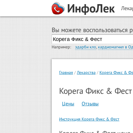
ИнфоЛек
Лека
Вы можете воспользоваться 
Например:
эдарби кло
,
кардиомагнил в О
Главная
Лекарства
Корега Фикс & Фе
Корега Фикс & Фест
Цены
Отзывы
Инструкция Корега Фикс & Фест