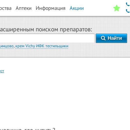
рства
Аптеки
Информация
Акции
расширенным поиском препаратов:
Найти
динцово
,
крем Vichy ИФК тестильщики
ст