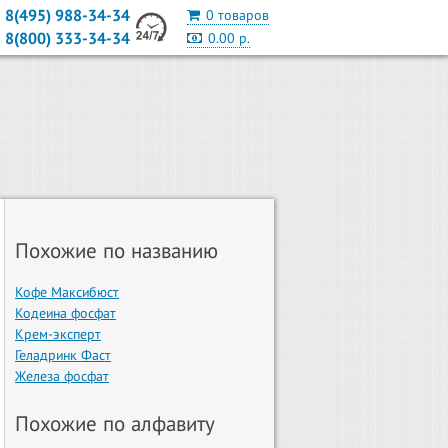
8(495) 988-34-34
0 товаров
8(800) 333-34-34
0.00 р.
Похожие по названию
Кофе Максибюст
Кодеина фосфат
Крем-эксперт
Геладринк Фаст
Железа фосфат
Похожие по алфавиту