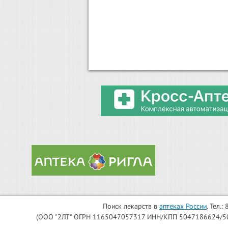
Поиск лекарств в
аптеках России
. Тел.
(ООО "2ЛТ" ОГРН 1165047057317 ИНН/КПП 5047186624/504701