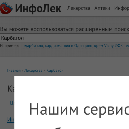
ИнфоЛек
Лекарства
Аптеки
Инфо
Вы можете воспользоваться расширенным поиск
Например:
эдарби кло
,
кардиомагнил в Одинцово
,
крем Vichy ИФК те
Главная
Лекарства
Карбатол
Карбатол
Нашим сервис
Цены
Отзывы
Инструкция Карбатол