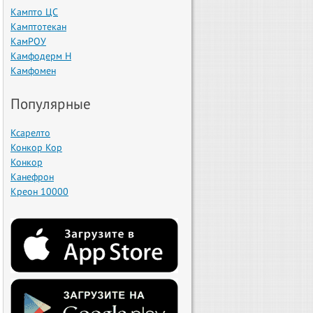
Кампто ЦС
Камптотекан
КамРОУ
Камфодерм Н
Камфомен
Популярные
Ксарелто
Конкор Кор
Конкор
Канефрон
Креон 10000