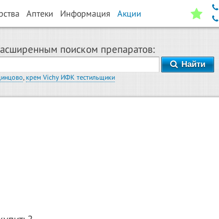
рства
Аптеки
Информация
Акции
расширенным поиском препаратов:
Найти
динцово
,
крем Vichy ИФК тестильщики