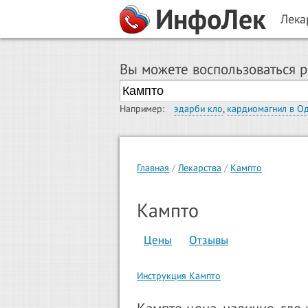
ИнфоЛек
Лека
Вы можете воспользоваться 
Например:
эдарби кло
,
кардиомагнил в О
Главная
Лекарства
Кампто
Кампто
Цены
Отзывы
Инструкция Кампто