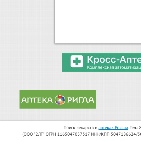
Поиск лекарств в
аптеках России
. Тел.
(ООО "2ЛТ" ОГРН 1165047057317 ИНН/КПП 5047186624/504701