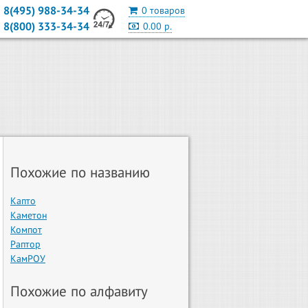
8(495) 988-34-34
0 товаров
8(800) 333-34-34
0.00 р.
Похожие по названию
Капто
Каметон
Компот
Раптор
КамРОУ
Похожие по алфавиту