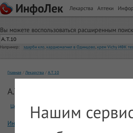
ИнфоЛек
Лекарства
Аптеки
Инфо
Вы можете воспользоваться расширенным поиск
Например:
эдарби кло
,
кардиомагнил в Одинцово
,
крем Vichy ИФК те
Главная
Лекарства
А.Т.10
А.Т.10
Нашим сервис
Цены
Отзывы
Инструкция А.Т.10