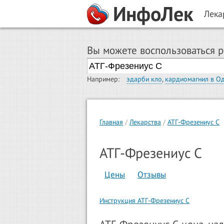
ИнфоЛек
Лека
Вы можете воспользоваться 
Например:
эдарби кло
,
кардиомагнил в О
Главная
Лекарства
АТГ-Фрезениус С
АТГ-Фрезениус С
Цены
Отзывы
Инструкция АТГ-Фрезениус С