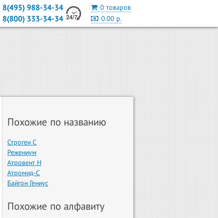
8(495) 988-34-34
0 товаров
8(800) 333-34-34
0.00 р.
Похожие по названию
Строген С
Режениум
Атровент Н
Атромид-С
Байгон Гениус
Похожие по алфавиту