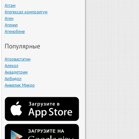
Атгам
Атегексал композитум
Атен
Атенил
Атенобене
Популярные
Аторвастатин
Алекол
Аквадетрим
Арбидол
Анжелик Микро