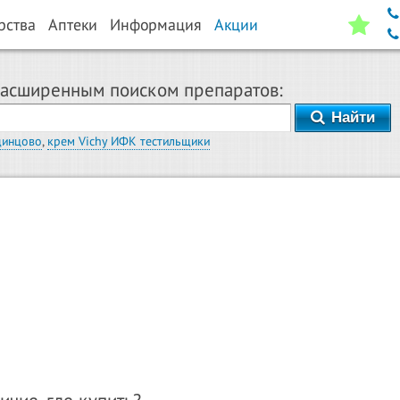
рства
Аптеки
Информация
Акции
расширенным поиском препаратов:
Найти
динцово
,
крем Vichy ИФК тестильщики