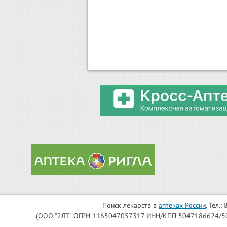
Поиск лекарств в
аптеках России
. Тел.
(ООО "2ЛТ" ОГРН 1165047057317 ИНН/КПП 5047186624/504701