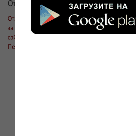
Отзывы
Отзывы размещают посетители сайта. ИнфоЛек
за информацию в отзывах. Описание препара
сайте для ознакомления и не является руков
Перед применением необходима консультаци