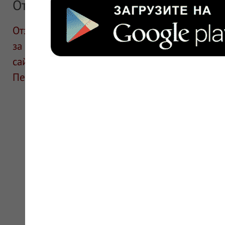
Отзывы
Отзывы размещают посетители сайта. ИнфоЛек
за информацию в отзывах. Описание препара
сайте для ознакомления и не является руков
Перед применением необходима консультаци