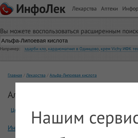
ИнфоЛек
Лекарства
Аптеки
Инфо
Вы можете воспользоваться расширенным поиск
Например:
эдарби кло
,
кардиомагнил в Одинцово
,
крем Vichy ИФК те
Главная
Лекарства
Альфа-Липоевая кислота
Альфа-Липоевая кислота
Нашим сервис
Цены
Отзывы
Инструкция Альфа-Липоевая кислота