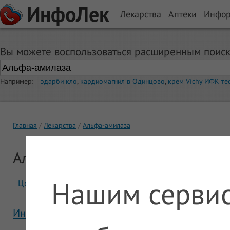
ИнфоЛек
Лекарства
Аптеки
Инфо
Вы можете воспользоваться расширенным поиск
Например:
эдарби кло
,
кардиомагнил в Одинцово
,
крем Vichy ИФК те
Главная
Лекарства
Альфа-амилаза
Альфа-амилаза
Нашим сервис
Цены
Отзывы
Инструкция Альфа-амилаза