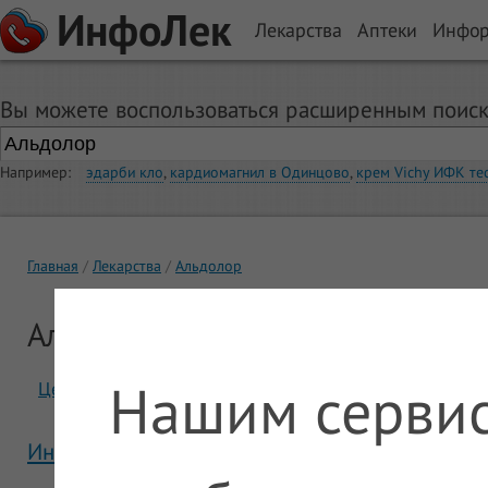
ИнфоЛек
Лекарства
Аптеки
Инфо
Вы можете воспользоваться расширенным поиск
Например:
эдарби кло
,
кардиомагнил в Одинцово
,
крем Vichy ИФК те
Главная
Лекарства
Альдолор
Альдолор
Нашим сервис
Цены
Отзывы
Инструкция Альдолор