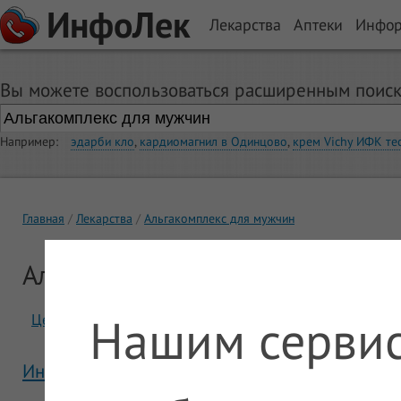
ИнфоЛек
Лекарства
Аптеки
Инфо
Вы можете воспользоваться расширенным поиск
Например:
эдарби кло
,
кардиомагнил в Одинцово
,
крем Vichy ИФК те
Главная
Лекарства
Альгакомплекс для мужчин
Альгакомплекс для мужчин
Нашим сервис
Цены
Отзывы
Инструкция Альгакомплекс для мужчин