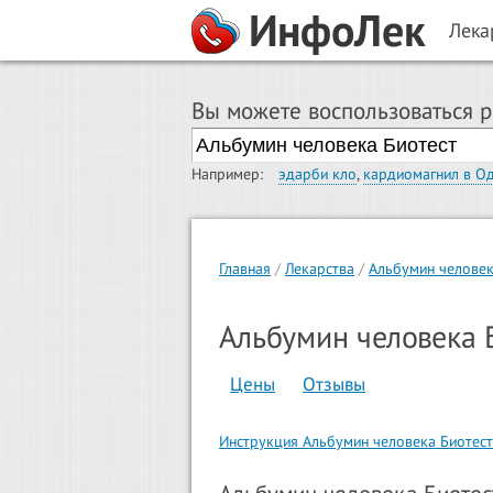
ИнфоЛек
Лека
Вы можете воспользоваться 
Например:
эдарби кло
,
кардиомагнил в О
Главная
Лекарства
Альбумин человек
Альбумин человека 
Цены
Отзывы
Инструкция Альбумин человека Биотест