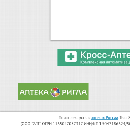
Поиск лекарств в
аптеках России
. Тел.
(ООО "2ЛТ" ОГРН 1165047057317 ИНН/КПП 5047186624/504701