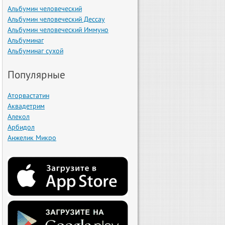
Альбумин человеческий
Альбумин человеческий Дессау
Альбумин человеческий Иммуно
Альбуминаг
Альбуминаг сухой
Популярные
Аторвастатин
Аквадетрим
Алекол
Арбидол
Анжелик Микро