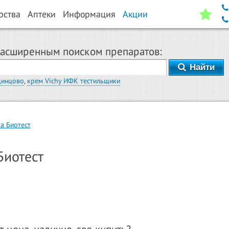
рства
Аптеки
Информация
Акции
расширенным поиском препаратов:
Найти
динцово
,
крем Vichy ИФК тестильщики
а Биотест
Биотест