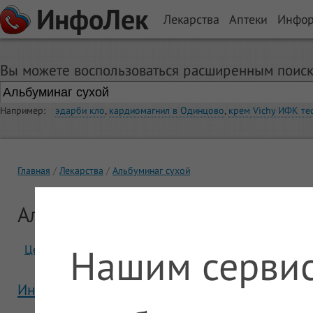
ИнфоЛек
Лекарства
Аптеки
Инфо
Вы можете воспользоваться расширенным поиск
Например:
эдарби кло
,
кардиомагнил в Одинцово
,
крем Vichy ИФК те
Главная
Лекарства
Альбуминаг сухой
Альбуминаг сухой
Нашим сервис
Цены
Отзывы
Инструкция Альбуминаг сухой