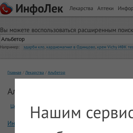
ИнфоЛек
Лекарства
Аптеки
Инфо
Вы можете воспользоваться расширенным поиск
Например:
эдарби кло
,
кардиомагнил в Одинцово
,
крем Vichy ИФК те
Главная
Лекарства
Альбетор
Альбетор
Нашим сервис
Цены
Отзывы
Инструкция Альбетор