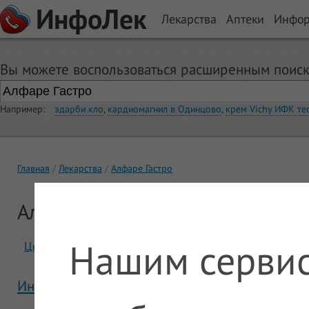
ИнфоЛек
Лекарства
Аптеки
Инфо
Вы можете воспользоваться расширенным поиск
Например:
эдарби кло
,
кардиомагнил в Одинцово
,
крем Vichy ИФК те
Главная
Лекарства
Алфаре Гастро
Алфаре Гастро
Нашим сервис
Цены
Отзывы
Инструкция Алфаре Гастро