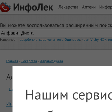
ИнфоЛек
Лекарства
Аптеки
Инфо
Вы можете воспользоваться расширенным поиск
Например:
эдарби кло
,
кардиомагнил в Одинцово
,
крем Vichy ИФК те
Главная
Лекарства
Алфавит Диета
Алфавит Диета
Нашим сервис
Цены
Отзывы
Инструкция Алфавит Диета