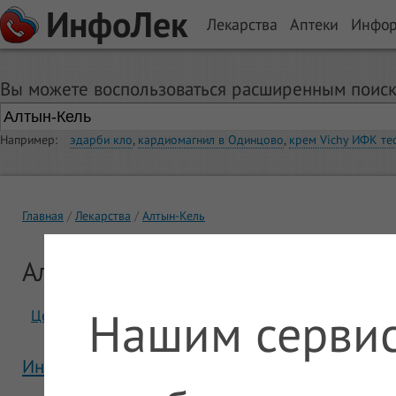
ИнфоЛек
Лекарства
Аптеки
Инфо
Вы можете воспользоваться расширенным поиск
Например:
эдарби кло
,
кардиомагнил в Одинцово
,
крем Vichy ИФК те
Главная
Лекарства
Алтын-Кель
Алтын-Кель
Нашим сервис
Цены
Отзывы
Инструкция Алтын-Кель