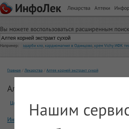
ИнфоЛек
Лекарства
Аптеки
Инфо
Вы можете воспользоваться расширенным поиск
Например:
эдарби кло
,
кардиомагнил в Одинцово
,
крем Vichy ИФК те
Главная
Лекарства
Алтея корней экстракт сухой
Алтея корней экстракт сухой
Нашим сервис
Цены
Отзывы
Инструкция Алтея корней экстракт сухой