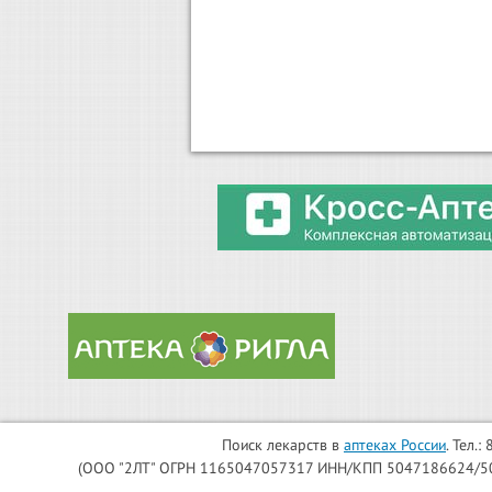
Поиск лекарств в
аптеках России
. Тел.
(ООО "2ЛТ" ОГРН 1165047057317 ИНН/КПП 5047186624/504701