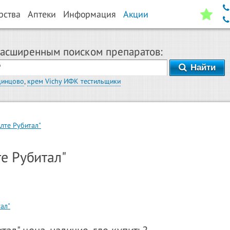
рства
Аптеки
Информация
Акции
расширенным поиском препаратов:
Найти
динцово
,
крем Vichy ИФК тестильщики
Алте Рубитал"
е Рубитал"
ал"