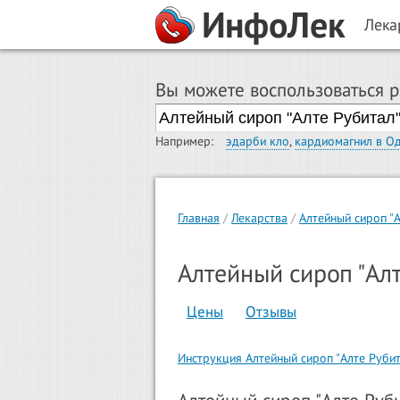
ИнфоЛек
Лека
Вы можете воспользоваться 
Например:
эдарби кло
,
кардиомагнил в О
Главная
Лекарства
Алтейный сироп "
Алтейный сироп "Алт
Цены
Отзывы
Инструкция Алтейный сироп "Алте Рубит