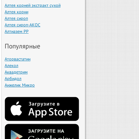
Алтея корней экстракт сухой
Алтея корни
Алтея сироп
Алтея сироп-АКОС
Алтиазем РР
Популярные
Аторвастатин
Алекол
Аквадетрим
Арбидол
Анжелик Микро