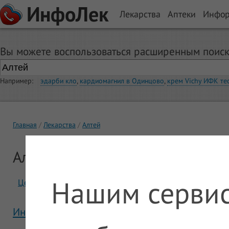
ИнфоЛек
Лекарства
Аптеки
Инфо
Вы можете воспользоваться расширенным поиск
Например:
эдарби кло
,
кардиомагнил в Одинцово
,
крем Vichy ИФК те
Главная
Лекарства
Алтей
Алтей
Нашим сервис
Цены
Отзывы
Инструкция Алтей