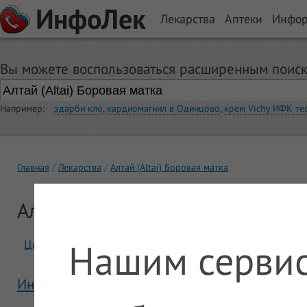
ИнфоЛек
Лекарства
Аптеки
Инфо
Вы можете воспользоваться расширенным поиск
Например:
эдарби кло
,
кардиомагнил в Одинцово
,
крем Vichy ИФК те
Главная
Лекарства
Алтай (Altai) Боровая матка
Алтай (Altai) Боровая матка
Нашим сервис
Цены
Отзывы
Инструкция Алтай (Altai) Боровая матка