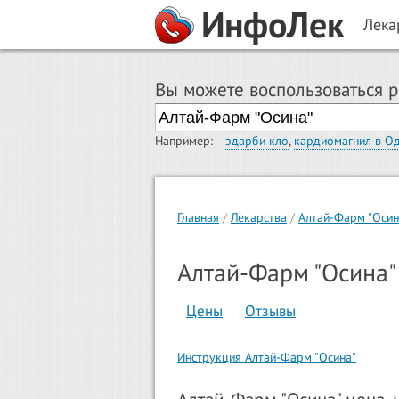
ИнфоЛек
Лека
Вы можете воспользоваться 
Например:
эдарби кло
,
кардиомагнил в О
Главная
Лекарства
Алтай-Фарм "Осин
Алтай-Фарм "Осина"
Цены
Отзывы
Инструкция Алтай-Фарм "Осина"