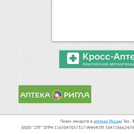
Поиск лекарств в
аптеках России
. Тел.
(ООО "2ЛТ" ОГРН 1165047057317 ИНН/КПП 5047186624/504701