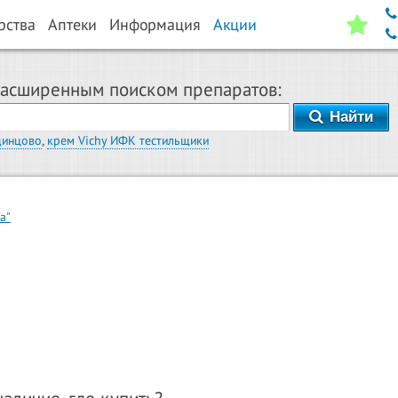
рства
Аптеки
Информация
Акции
расширенным поиском препаратов:
Найти
динцово
,
крем Vichy ИФК тестильщики
а"