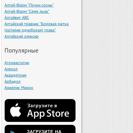
Алтай-Фарм "Почки сосны"
Алтай-Фарм "Семя льна"
Алтайвит АВС
Алтайский травник "Боровая матка
(ортилия однобокая) трава"
Алтайский эликсир
Популярные
Аторвастатин
Алекол
Аквадетрим
Арбидол
Анжелик Микро