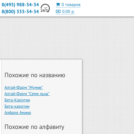
8(495) 988-34-34
0 товаров
8(800) 333-34-34
0.00 р.
Похожие по названию
Алтай-Фарм "Мумие"
Алтай-Фарм "Семя льна"
Бета-Каротин
Бета-каротин
Алфаре Амино
Похожие по алфавиту