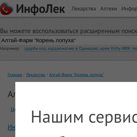
ИнфоЛек
Лекарства
Аптеки
Инфо
Вы можете воспользоваться расширенным поиск
Например:
эдарби кло
,
кардиомагнил в Одинцово
,
крем Vichy ИФК те
Главная
Лекарства
Алтай-Фарм "Корень лопуха"
Алтай-Фарм "Корень лопуха"
Нашим сервис
Цены
Отзывы
Инструкция Алтай-Фарм "Корень лопуха"