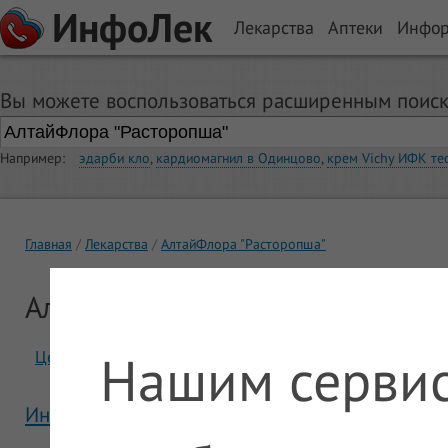
ИнфоЛек
Лекарства
Аптеки
Инфо
Вы можете воспользоваться расширенным поиск
Например:
эдарби кло
,
кардиомагнил в Одинцово
,
крем Vichy ИФК те
Главная
Лекарства
АлтайФлора "Расторопша"
АлтайФлора "Расторопша"
Нашим сервис
Цены
Отзывы
Инструкция АлтайФлора "Расторопша"