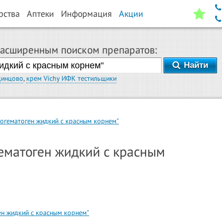
рства
Аптеки
Информация
Акции
расширенным поиском препаратов:
Найти
динцово
,
крем Vichy ИФК тестильщики
огематоген жидкий с красным корнем"
ематоген жидкий с красным
ен жидкий с красным корнем"