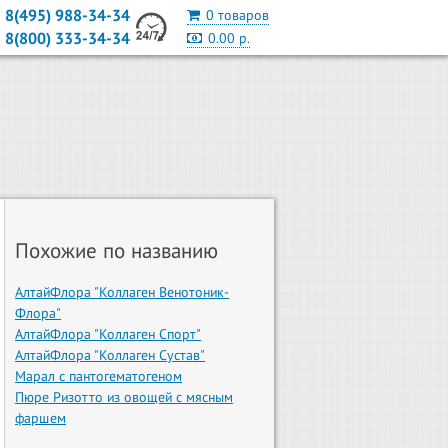
8(495) 988-34-34
0 товаров
8(800) 333-34-34
0.00 р.
Похожие по названию
АлтайФлора "Коллаген Венотоник-
Флора"
АлтайФлора "Коллаген Спорт"
АлтайФлора "Коллаген Сустав"
Марал с пантогематогеном
Пюре Ризотто из овощей с мясным
фаршем