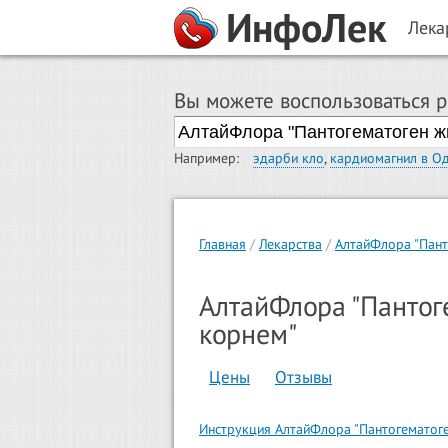
ИнфоЛек
Лека
Вы можете воспользоваться 
Например:
эдарби кло
,
кардиомагнил в О
Главная
Лекарства
АлтайФлора "Пант
АлтайФлора "Пантог
корнем"
Цены
Отзывы
Инструкция АлтайФлора "Пантогематог