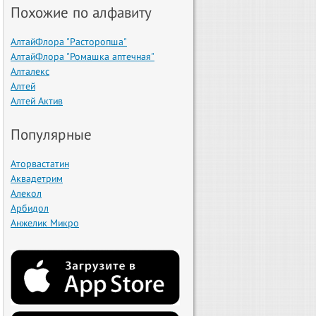
Похожие по алфавиту
АлтайФлора "Расторопша"
АлтайФлора "Ромашка аптечная"
Алталекс
Алтей
Алтей Актив
Популярные
Аторвастатин
Аквадетрим
Алекол
Арбидол
Анжелик Микро