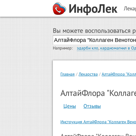
ИнфоЛек
Лека
Вы можете воспользоваться 
Например:
эдарби кло
,
кардиомагнил в О
Главная
Лекарства
АлтайФлора "Колл
АлтайФлора "Коллаг
Цены
Отзывы
Инструкция АлтайФлора "Коллаген Вен