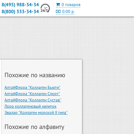
8(495) 988-34-34
0 товаров
8(800) 333-34-34
0.00 р.
Похожие по названию
АлтайФлора "Коллаген Бьюти"
АлтайФлора "Коллаген Спорт"
АлтайФлора "Коллаген Сустав"
Лора коллагеновый напиток
Эвалар "Коллаген морской II типа"
Похожие по алфавиту