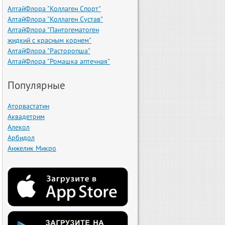
АлтайФлора "Коллаген Спорт"
АлтайФлора "Коллаген Сустав"
АлтайФлора "Пантогематоген
жидкий с красным корнем"
АлтайФлора "Расторопша"
АлтайФлора "Ромашка аптечная"
Популярные
Аторвастатин
Аквадетрим
Алекол
Арбидол
Анжелик Микро