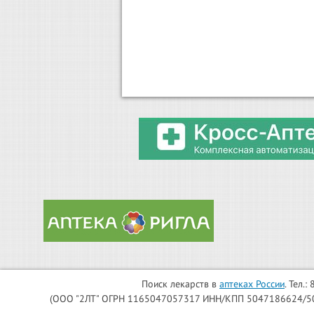
Поиск лекарств в
аптеках России
. Тел.
(ООО "2ЛТ" ОГРН 1165047057317 ИНН/КПП 5047186624/504701