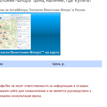
тоник-Флора" цена, наличие, где купить?
ны на АлтайФлора "Коллаген Венотоник-Флора" в России.
лаген Венотоник-Флора"" на карте
во
Цена, р.
нфоЛек не несет ответственности за информацию в отзывах.
нашем сайте для ознакомления и не является руководством к
ходима консультация врача.