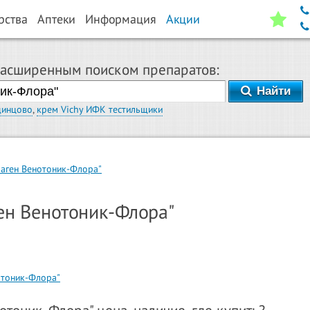
рства
Аптеки
Информация
Акции
расширенным поиском препаратов:
Найти
динцово
,
крем Vichy ИФК тестильщики
аген Венотоник-Флора"
ен Венотоник-Флора"
отоник-Флора"