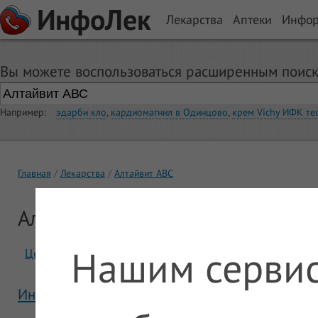
ИнфоЛек
Лекарства
Аптеки
Инфо
Вы можете воспользоваться расширенным поиск
Например:
эдарби кло
,
кардиомагнил в Одинцово
,
крем Vichy ИФК те
Главная
Лекарства
Алтайвит АВС
Алтайвит АВС
Нашим сервис
Цены
Отзывы
Инструкция Алтайвит АВС