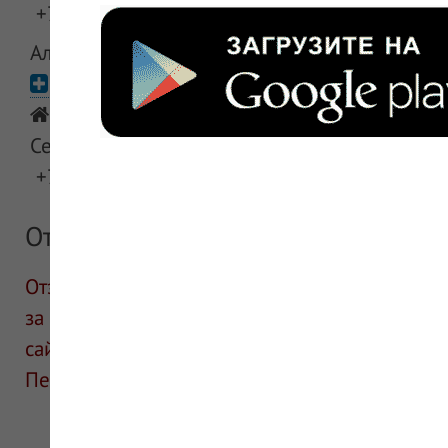
+7 (495) 363-35-00
Алоэ ДН N6 суппозитории ректальные гомеоп
ЗДОРОВ.ру-Сергиев-Посад
Московская область, Сергиево-Посадский 
Сергиев Посад, пр-кт Красной Армии, д 182
+7 (495) 363-35-00
Отзывы
Отзывы размещают посетители сайта. ИнфоЛек
за информацию в отзывах. Описание препара
сайте для ознакомления и не является руков
Перед применением необходима консультаци