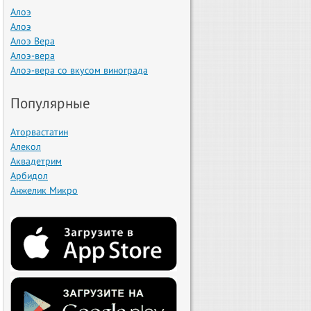
Алоэ
Алоэ
Алоэ Вера
Алоэ-вера
Алоэ-вера со вкусом винограда
Популярные
Аторвастатин
Алекол
Аквадетрим
Арбидол
Анжелик Микро