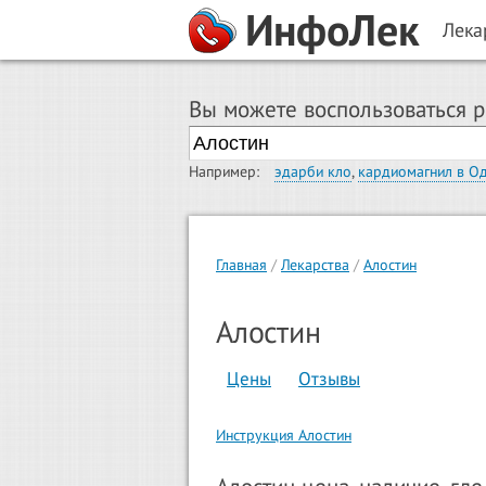
ИнфоЛек
Лека
Вы можете воспользоваться 
Например:
эдарби кло
,
кардиомагнил в О
Главная
Лекарства
Алостин
Алостин
Цены
Отзывы
Инструкция Алостин