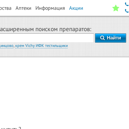
рства
Аптеки
Информация
Акции
расширенным поиском препаратов:
Найти
динцово
,
крем Vichy ИФК тестильщики