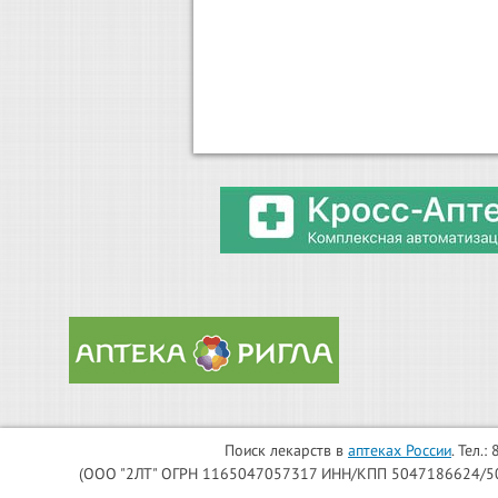
Поиск лекарств в
аптеках России
. Тел.
(ООО "2ЛТ" ОГРН 1165047057317 ИНН/КПП 5047186624/504701